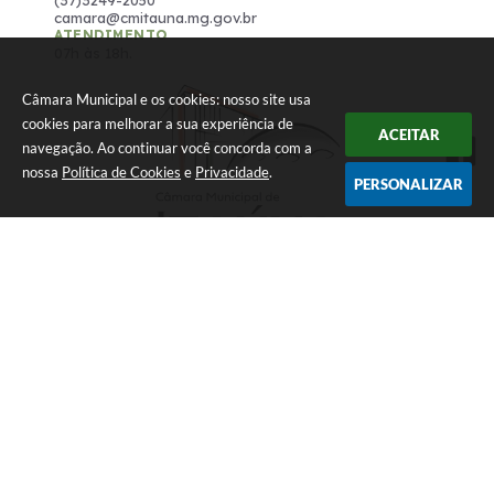
camara@cmitauna.mg.gov.br
ATENDIMENTO
07h às 18h.
Câmara Municipal e os cookies: nosso site usa
cookies para melhorar a sua experiência de
ACEITAR
navegação. Ao continuar você concorda com a
nossa
Política de Cookies
e
Privacidade
.
PERSONALIZAR
Versão do Sistema:
3.5.3 - 19/06/2026
Portal atualizado em:
06/08/2026 13:07
Dados Abertos
© Copyright Instar - 2006-2026. Todos os direitos reservados
-
Instar Tecnologia