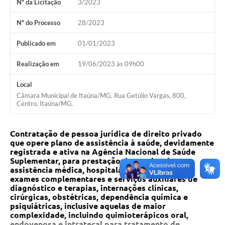
Nº da Licitação
3/2023
Nº do Processo
28/2023
Publicado em
01/01/2023
Realização em
19/06/2023 às 09h00
Local
Câmara Municipal de Itaúna/MG. Rua Getúlio Vargas, 800,
Centro, Itaúna/MG.
Contratação de pessoa jurídica de direito privado
que opere plano de assistência à saúde, devidamente
registrada e ativa na Agência Nacional de Saúde
Suplementar, para prestação do serviço de
assistência médica, hospitalar e ambulatorial,
exames complementares e serviços auxiliares de
diagnóstico e terapias, internações clínicas,
cirúrgicas, obstétricas, dependência química e
psiquiátricas, inclusive aquelas de maior
complexidade, incluindo quimioterápicos oral,
endovenosa e intratecal para tratamento de