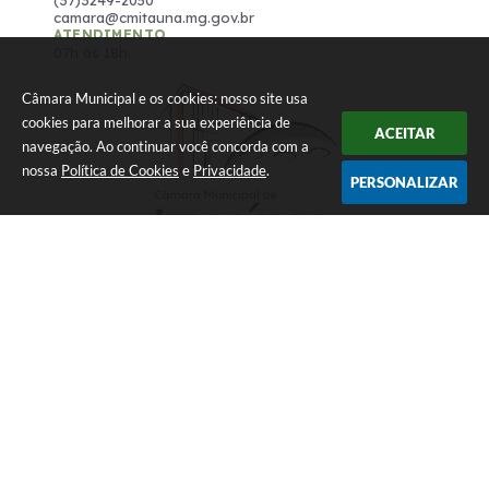
camara@cmitauna.mg.gov.br
ATENDIMENTO
07h às 18h.
Câmara Municipal e os cookies: nosso site usa
cookies para melhorar a sua experiência de
ACEITAR
navegação. Ao continuar você concorda com a
nossa
Política de Cookies
e
Privacidade
.
PERSONALIZAR
Versão do Sistema:
3.5.3 - 19/06/2026
Portal atualizado em:
07/08/2026 11:13
Dados Abertos
© Copyright Instar - 2006-2026. Todos os direitos reservados
-
Instar Tecnologia