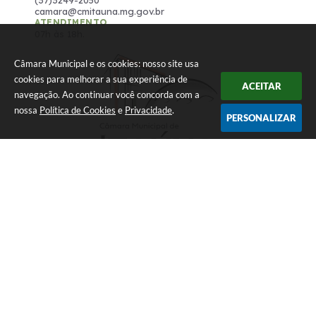
camara@cmitauna.mg.gov.br
ATENDIMENTO
07h às 18h.
Câmara Municipal e os cookies: nosso site usa
cookies para melhorar a sua experiência de
ACEITAR
navegação. Ao continuar você concorda com a
nossa
Política de Cookies
e
Privacidade
.
PERSONALIZAR
Versão do Sistema:
3.5.3 - 19/06/2026
Portal atualizado em:
07/08/2026 16:10
Dados Abertos
© Copyright Instar - 2006-2026. Todos os direitos reservados
-
Instar Tecnologia