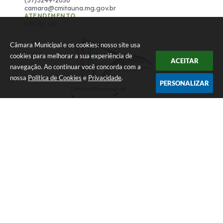
camara@cmitauna.mg.gov.br
ATENDIMENTO
07h às 18h.
Câmara Municipal e os cookies: nosso site usa
cookies para melhorar a sua experiência de
ACEITAR
navegação. Ao continuar você concorda com a
nossa
Política de Cookies
e
Privacidade
.
PERSONALIZAR
Versão do Sistema:
3.5.3 - 19/06/2026
Portal atualizado em:
07/08/2026 16:10
Dados Abertos
© Copyright Instar - 2006-2026. Todos os direitos reservados
-
Instar Tecnologia